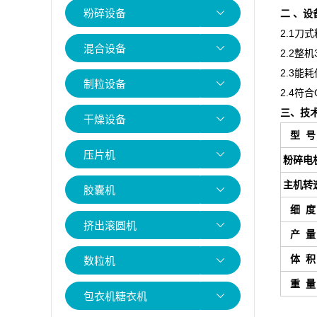
粉碎设备
二 、设
2.1
刀式
混合设备
2.2整
2.3能
制粒设备
2.4符
三、技
干燥设备
型 号
压片机
粉碎电
主机转
胶囊机
细 度
挤出滚圆机
产 量
体 积
数粒机
重 量
包衣机糖衣机