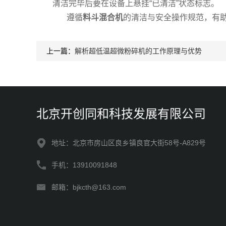
清洁完毕后要在设备上悬挂“已清洁”状态标志。
遵循
料斗混合机
的清洁与安全操作规范，有
上一篇：
解析超低温超微粉碎机的工作原理与优势
北京开创同和科技发展有限公司
地址：北京市房山区良乡镇良官大街58号-A829号
手机：13910091848
邮箱：bjkcth@163.com