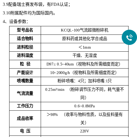
3.9
配备瑞士赛发布袋，有FDA认证；
3.10
附属配件均为国际国内。
4、设备参数：
+
型号品名
KCQL-100
气流超微粉碎机
适合物料
原料药或其他化学合成品
进料粒径
＜1mm
进料湿度
干燥、无湿度
粒 径
D97
≤ 0.5~40um（视物料及所需细度而定）
产能设计
10~2000g/h
（视物料及所需细度而定）
喷嘴数量
粉碎喷嘴：4只；加料喷嘴:1只
0.25m
³/min （粉碎调节压力不同，耗气量不
气流流量
同）
工作压力
0.6~0.8MPa
＞98% （收率与物料性质，以及投料量有
成品收率
关）
电 压
220V