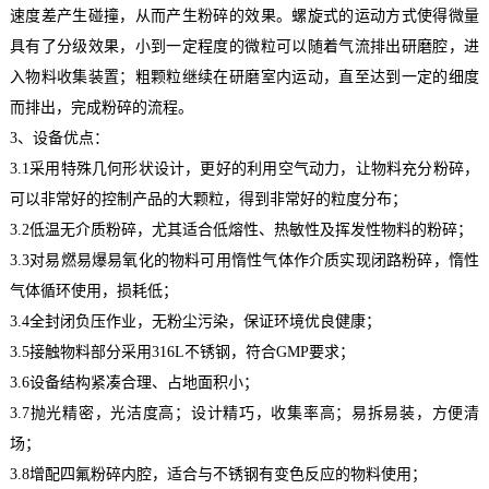
速度差产生碰撞，从而产生粉碎的效果。螺旋式的运动方式使得微量
具有了分级效果，小到一定程度的微粒可以随着气流排出研磨腔，进
入物料收集装置；粗颗粒继续在研磨室内运动，直至达到一定的细度
而排出，完成粉碎的流程。
3、设备优点：
3.1
采用特殊几何形状设计，更好的利用空气动力，让物料充分粉碎，
可以非常好的控制产品的大颗粒，得到非常好的粒度分布；
3.2
低温无介质粉碎，尤其适合低熔性、热敏性及挥发性物料的粉碎；
3.3
对易燃易爆易氧化的物料可用惰性气体作介质实现闭路粉碎，惰性
气体循环使用，损耗低；
3.4
全封闭负压作业，无粉尘污染，保证环境优良健康；
3.5
接触物料部分采用316L不锈钢，符合GMP要求；
3.6
设备结构紧凑合理、占地面积小；
3.7
抛光精密，光洁度高；设计精巧，收集率高；易拆易装，方便清
场；
3.8
增配四氟粉碎内腔，适合与不锈钢有变色反应的物料使用；