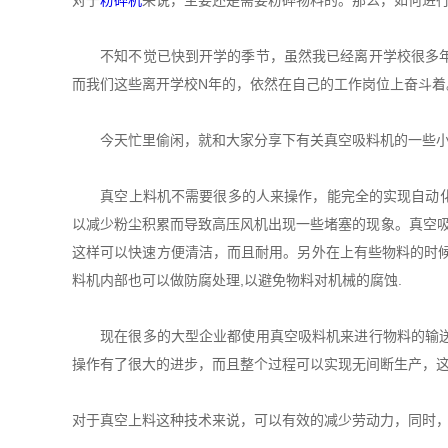
对于
粉碎机
来说，主要还是需要粉碎物料的。那么，如何进
不知不觉已快到开学的季节，虽然我已经离开学校很多年，
而我们这些离开学校N年的，依然在自己的工作岗位上奋斗着
今天忙里偷闲，就和大家分享下有关真空吸料机的一些小
真空上料机不需要很多的人来操作，能完全的实现自动化,
以减少粉尘积累而导致高压风机出现一些堵塞的现象。真空吸
这样可以快速方便清洁，而且耐用。另外在上有些物料的时候
料机内部也可以做防腐处理,以避免物料对机械的腐蚀.
现在很多的大型企业都使用真空吸料机来进行物料的输送等
操作有了很大的进步，而且整个过程可以实现无间断生产，
对于真空上料这种技术来说，可以有效的减少劳动力，同时