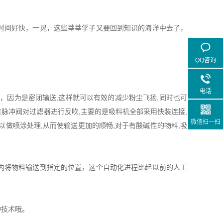
时间好快，一晃，这些莘莘学子又要回到知识的海洋中去了，
QQ咨询
电话
因为是密闭输送,这样就可以有效的减少粉尘飞扬,同时也可
脉冲阀对过滤器进行反吹,主要的是吸料机全部采用快装连接,
微信扫一扫
做喷涂处理,从而使输送更加的顺畅,对于有酸碱性的物料,吸
内将物料输送到指定的位置，这个自动化进程比起以前的人工
种技术哦。