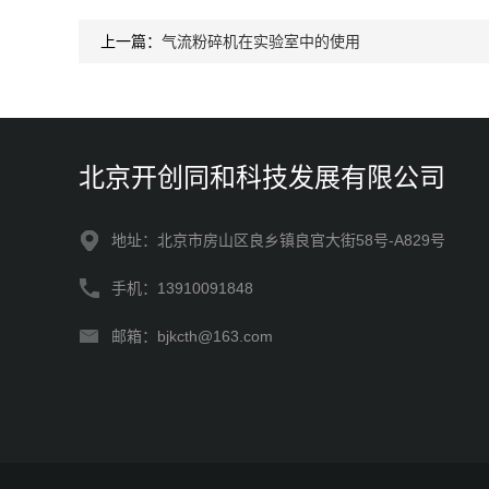
上一篇：
气流粉碎机在实验室中的使用
北京开创同和科技发展有限公司
地址：北京市房山区良乡镇良官大街58号-A829号
手机：13910091848
邮箱：bjkcth@163.com