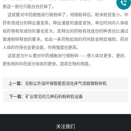
那这一部分只能白白扔掉了。
这就要对中药细胞进行微粉碎了，经微粉碎后，粉末粒径变小，中
药有效成分的释出量变高，释出速度的速度变快，单位时间内人体吸
收药物有效成份的量也变大，其释出的药物有效成份的种类也比通过
普通粉碎释放的要多。如此一来药物起效的时间就会明显缩短，药对
人体的作用也会更全面，作用强度也更高。
这就是为什么要对中药细胞进行微粉碎——使人体对更多、更好、
更有用的中药成分吸收的更快，提高生物利用度。
上一篇：
无粉尘外溢环保智能型流化床气流超微粉碎机
下一篇：
矿业常见的几种石料粉碎机设备
关注我们