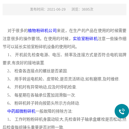
发布时间：2021-06-29
浏览：3695次
对于很多的
植物粉碎机公司
来说，在生产的产品在使用的时候需要
注意很多的操作要领。在使用的时候，
实验室粉碎机
注意一些操作细
节可以延长实验室粉碎机设备的使用时间。
1、 开机前先检查电源、电压、频率及连接方式是否符合电机铭牌
要求,有良好的接地装置.
2、 检查各连接点的螺丝是否紧固.
3、 用手转运电机轮、皮带轮,是否灵活转动,如有磨擦,及时维修.
4、 开机时有异常响动,应及时停机检查.
5、 每星期在各轴承位置加润滑脂一次.
6、 粉碎机转子转向按箭头所示方向转动.
中药超微粉碎机
一般故障的排除方法:
1、 工作时粉粉碎机身震动较大,先检查转子轴承盒螺栓是否松动,然
后检查每组锤头重量是否对称一致.