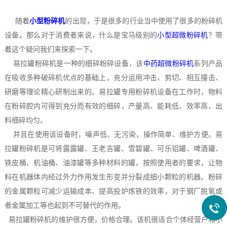
随着
小型粉碎机
的出现，于是很多的行业当中使用了很多的粉碎机
设备。那么对于消费者来说，什么是宝马级别的
小型超微粉碎机
？带
着这个疑问我们来探索一下。
易拉罐粉碎机是一种的细碎粉碎设备，该
中药超微粉碎机
系列产品
在吸收多种破碎机优点的基础上，充分运用冲击、剪切、相互撞击、
研磨等理论精心研制出来的。易拉罐专用粉碎机设备在工作时，物料
在粉碎腔内可得到充分而有效的细碎，产量高、能耗低、效率高、出
料细碎均匀。
并且在使用该设备时，噪声低、无污染，操作简单、维护方便。易
拉罐粉碎机是可将露露罐、王老吉罐、雪碧罐、可乐铝罐、啤酒罐、
铁皮桶、机油桶、油漆罐等多种材料的罐，按照使用者的要求，让物
料在机器体内经过外力作用发生形变并分裂成细小颗粒的机器。粉碎
的金属颗粒可减少运输成本、提高投炉炼铁的效率，对于钢厂脱氧或
者金属加工等也起到不可替代的作用。
易拉罐粉碎机的维护很方便，价格合理。该机很适合个体经营户和小