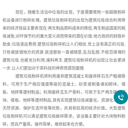
现在，随着生活当中垃圾的出现，于是需要使用一些超微粉碎
机设备进行粉碎处理。建筑垃圾粉碎机的出现为建筑垃圾综合利用带
来的经济效益主要表现在:再生制品原料成本的降低;再生制品国家的税
收减免;对环保节约的重大意义进而带来的潜在价值;地方政府的财政补
助金;垃圾清运费用.建筑垃圾粉碎机让人们相信,世上没有真正的垃圾,
只有被放错地方的资源.就连那些一直被随意,乱拉乱倒,不规范填埋的
建筑垃圾,也被充分利用,废料再生.建筑垃圾粉碎机的出现让社会更进
一步,让人们更加对于高科技的神奇而感到震憾.
建筑垃圾粉碎机将利用废弃建筑混凝土和废弃砖石生产粗细骨
料，可用于生产相应强度等级的混凝土、砂浆或制备诸如砌块、墙
板、地砖等建材制品；利用废砖瓦生产骨料，可用于生产再生砖、砌
块、墙板、地砖等建材制品,具有实现建筑垃圾减量化、资源化、节约
天然资源、保护生态环境等优势，并具有较高的经济价值。大型建筑
垃圾粉碎机可以满足建筑垃圾破碎需求，该设备主要针对大块物料粉
碎，而且产量高，操作简单，维修起来也方便。